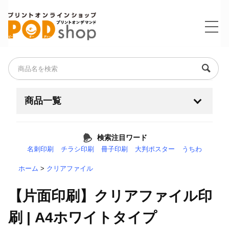
商品一覧
名刺・ショップカード・ポイントカード
検索注目ワード
名刺印刷
チラシ印刷
冊子印刷
大判ポスター
うちわ
チラシ・フライヤー
+
ホーム
>
クリアファイル
耐水紙（フィルム素材）
【片面印刷】クリアファイル印
大判・ポスター・横断幕
+
刷 | A4ホワイトタイプ