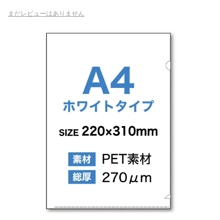
為書き
まだレビューはありません
封筒
+
カレンダー
うちわ
+
クリアファイル
冊子・パンフレット（中綴じ）
+
冊子・カタログ（無線綴じ）
+
挨拶状