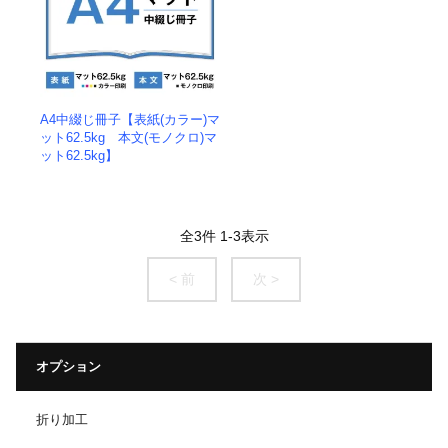
A4中綴じ冊子【表紙(カラー)マ
ット62.5kg 本文(モノクロ)マ
ット62.5kg】
全
3
件
1
-
3
表示
< 前
次 >
オプション
折り加工