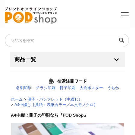
商品一覧
名刺・ショップカード・ポイントカード
検索注目ワード
名刺印刷
チラシ印刷
冊子印刷
大判ポスター
うちわ
チラシ・フライヤー
+
ホーム
>
冊子・パンフレット（中綴じ）
>
A4中綴じ【共紙：表紙カラー／本文モノクロ】
耐水紙（フィルム素材）
A4中綴じ冊子の印刷なら『POD Shop』
大判・ポスター・横断幕
+