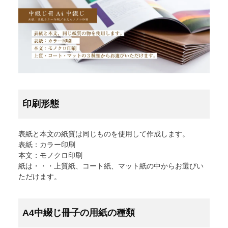
為書き
封筒
+
カレンダー
うちわ
+
印刷形態
クリアファイル
表紙と本文の紙質は同じものを使用して作成します。
表紙：カラー印刷
冊子・パンフレット（中綴じ）
+
本文：モノクロ印刷
紙は・・・上質紙、コート紙、マット紙の中からお選びい
冊子・カタログ（無線綴じ）
+
ただけます。
挨拶状
A4中綴じ冊子の用紙の種類