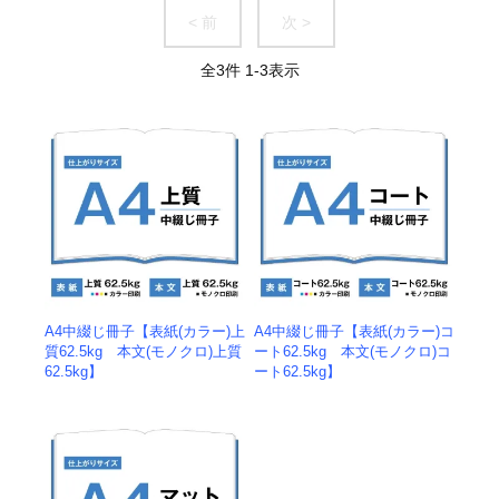
< 前
次 >
全
3
件
1
-
3
表示
A4中綴じ冊子【表紙(カラー)上
A4中綴じ冊子【表紙(カラー)コ
質62.5kg 本文(モノクロ)上質
ート62.5kg 本文(モノクロ)コ
62.5kg】
ート62.5kg】