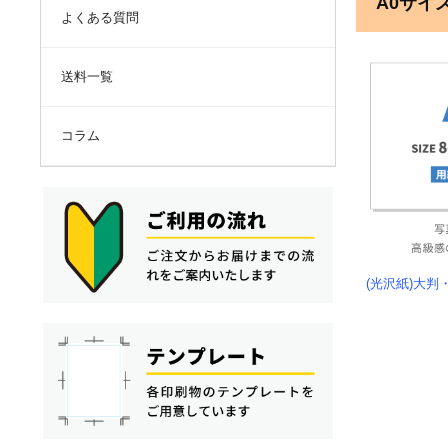
A0サイ
よくある質問
送料一覧
コラム
(光沢紙)大判