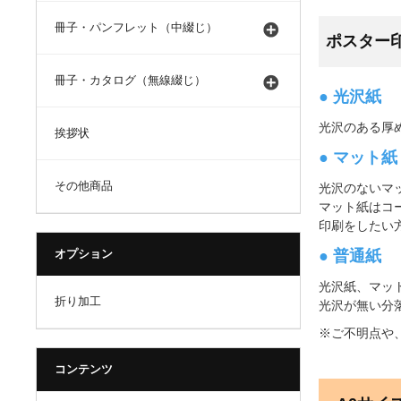
冊子・パンフレット（中綴じ）
ポスター
冊子・カタログ（無線綴じ）
●
光沢紙
光沢のある厚
挨拶状
●
マット紙
その他商品
光沢のないマ
マット紙はコ
印刷をしたい
●
普通紙
オプション
光沢紙、マッ
折り加工
光沢が無い分
※ご不明点や
コンテンツ