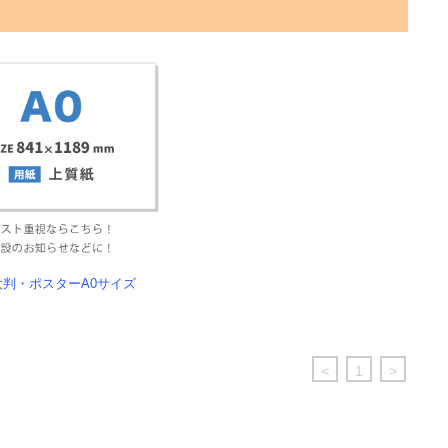
)大判・ポスターA0サイズ
<
1
>