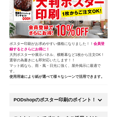
為書き
封筒
+
カレンダー
ポスター印刷がお求めやすい価格になりました！！
会員登
うちわ
+
録するとさらにお得に！
大判ポスターや展示パネル、横断幕など1枚から注文OK！
選挙の為書きにも即対応いたします！！
クリアファイル
マット紙なら、雨・風・日光に強く、屋外掲示に最適で
す。
冊子・パンフレット（中綴じ）
+
使用用途により紙が選べて様々なシーンで活用できます。
冊子・カタログ（無線綴じ）
+
PODshopのポスター印刷のポイント！
挨拶状
POINT01