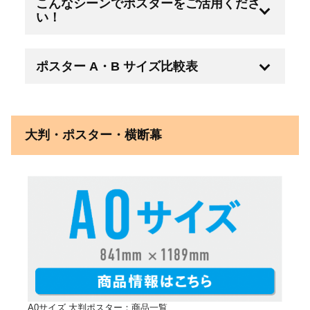
こんなシーンでポスターをご活用くださ
その他商品
１枚から注文できる大判ポスター印刷
い！
ポスターは１枚からでも印刷可能。しかも激安価格！
光沢紙がオススメ！
必要な枚数でご注文ください。当然枚数が多い方がお
ポスター A・B サイズ比較表
得です！
店舗や施設内に掲示する大きな写真やイ
10枚を超えるご注文は別途お見積もりさせていただ
ベント告知用として光沢紙がオススメで
きますのでお気軽にお問い合わせください。
す。
大判・ポスター・横断幕
お見積もりはこちら
店舗内に商品やイメージポスターを掲示することで、
お客様へより商品イメージを訴えかけることができま
す。
言葉では伝わりにくい内容も、視覚化することで、お
POINT02
客様へより強く伝えることが可能です。
B0
1030mm × 1456mm
A0
841mm × 1189mm
選べる用紙３種類！
B1
728mm × 1030mm
A1
594mm × 841mm
B2
515mm × 728mm
A2
420mm × 594mm
光沢紙、マット紙、普通紙の３種類をご用意しており
ます。
光沢紙は、光沢のある厚め紙質のため、写真やイ
ラストが映えます。
A0サイズ 大判ポスター：商品一覧