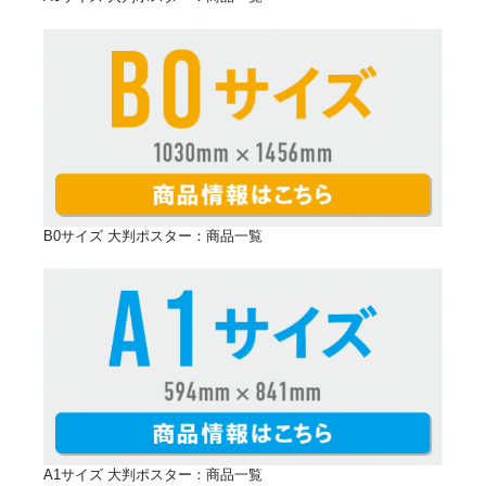
マット紙（合成紙）は、屋外利用にもオススメで
す。特に雨・風・日光に強く、屋外掲示に最適で
す。
普通紙は、書き込みに適しており、屋内用の簡単
なものにオススメです。
これらの用紙からシーンとデザインに応じてお選びい
マット紙がオススメ！
ただけます。
飲食店などでのメニュー写真入りのポス
ター用としてマット紙がオススメです。
B0サイズ 大判ポスター：商品一覧
POINT03
ネット会員ならいつでも10%OFF
店舗内に商品やイメージポスターを掲示することで、
お客様へより商品内容を訴えかけることが出来ます。
POD shopのネット会員限定！会員登録（無料）され
1枚から注文可能なので、イベント内容が変わって
ると全商品がいつでも
10％割引
の特別価格でご注文
も、別のイベント内容のポスターや、月替わりの告知
いただけます！
等に気軽に変更できます。
会員登録はこちら
A1サイズ 大判ポスター：商品一覧