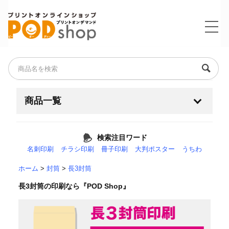
商品一覧
名刺・ショップカード・ポイントカード
検索注目ワード
名刺印刷
チラシ印刷
冊子印刷
大判ポスター
うちわ
チラシ・フライヤー
+
ホーム
>
封筒
>
長3封筒
耐水紙（フィルム素材）
長3封筒の印刷なら『POD Shop』
大判・ポスター・横断幕
+