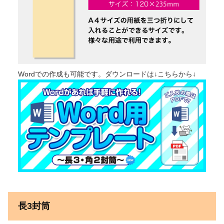
為書き
封筒
+
カレンダー
Wordでの作成も可能です。ダウンロードは↓こちらから↓
うちわ
+
クリアファイル
冊子・パンフレット（中綴じ）
+
冊子・カタログ（無線綴じ）
+
挨拶状
長3封筒