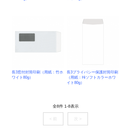
長3窓付封筒印刷（用紙：竹ホ
長3プライバシー保護封筒印刷
ワイト80g）
（用紙：Hiソフトカラーホワ
イト80g）
全
8
件
1
-
8
表示
< 前
次 >