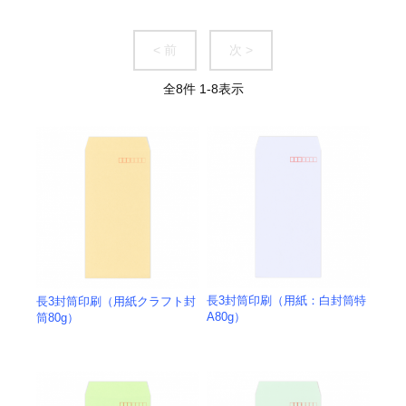
その他商品
< 前
次 >
全
8
件
1
-
8
表示
長3封筒印刷（用紙：白封筒特
長3封筒印刷（用紙クラフト封
A80g）
筒80g）