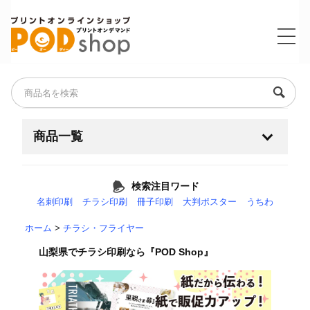
商品一覧
名刺・ショップカード・ポイントカード
検索注目ワード
名刺印刷
チラシ印刷
冊子印刷
大判ポスター
うちわ
チラシ・フライヤー
+
ホーム
>
チラシ・フライヤー
耐水紙（フィルム素材）
山梨県でチラシ印刷なら『POD Shop』
大判・ポスター・横断幕
+