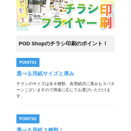
為書き
封筒
+
カレンダー
POD Shopのチラシ印刷のポイント！
うちわ
+
POINT01
クリアファイル
選べる用紙サイズと厚み
チラシのサイズは全８種類、各用紙共に厚みも３パタ
冊子・パンフレット（中綴じ）
+
ーンございますので用途に応じてお選びいただけま
す。
冊子・カタログ（無線綴じ）
+
挨拶状
POINT02
選べる用紙３種類！