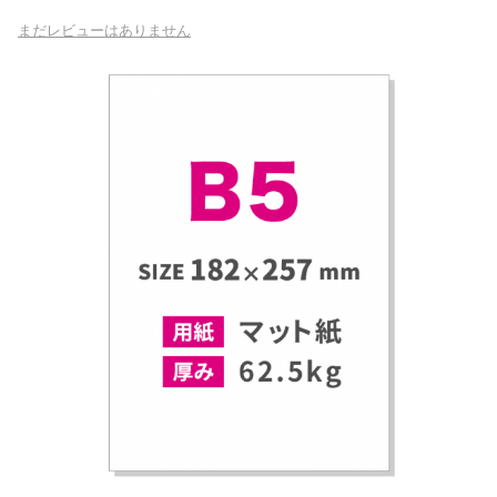
為書き
まだレビューはありません
封筒
+
カレンダー
うちわ
+
クリアファイル
冊子・パンフレット（中綴じ）
+
冊子・カタログ（無線綴じ）
+
挨拶状